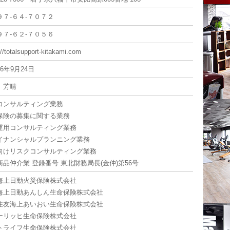
９７-６４-７０７２
９７-６２-７０５６
://totalsupport-kitakami.com
6年9月24日
 芳晴
コンサルティング業務
保険の募集に関する業務
運用コンサルティング業務
イナンシャルプランニング業務
向けリスクコンサルティング業務
商品仲介業 登録番号 東北財務局長(金仲)第56号
海上日動火災保険株式会社
海上日動あんしん生命保険株式会社
住友海上あいおい生命保険株式会社
ーリッヒ生命保険株式会社
トライフ生命保険株式会社