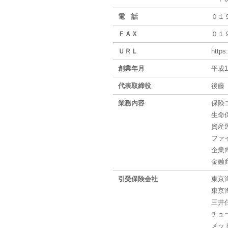
電 話
０１
ＦＡＸ
０１
ＵＲＬ
https
創業年月
平成1
代表取締役
後藤
業務内容
保険
生命
資産
ファ
企業
金融
引受保険会社
東京
東京
三井
チュ
メッ