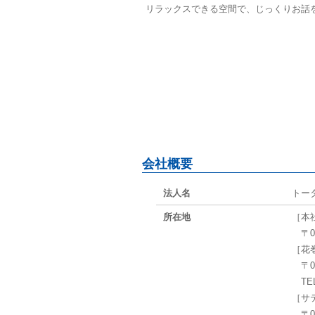
リラックスできる空間で、じっくりお話
会社概要
法人名
トー
所在地
［本
〒02
［花
〒02
TEL 
［サ
〒02