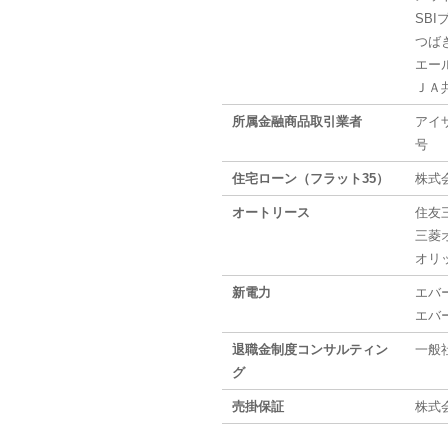
SB
つば
エー
ＪＡ
所属金融商品取引業者
アイ
号
住宅ローン（フラット35）
株式
オートリース
住友
三菱
オリ
新電力
エバ
エバ
退職金制度コンサルティン
一般
グ
売掛保証
株式